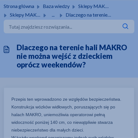
Przejdź do głównej treści
Strona główna
Baza wiedzy
Sklepy MAKRO
Sklepy MAKRO
...
Dlaczego na terenie hali MAKRO nie można wejść z dzieckie...
Dlaczego na terenie hali MAKRO
nie można wejść z dzieckiem
oprócz weekendów?
Przepis ten wprowadzono ze względów bezpieczeństwa.
Konstrukcja wózków widłowych, poruszających się po
halach MAKRO, uniemożliwia operatorowi pełną
widoczność poniżej 140 cm, co niewątpliwie stwarza
niebezpieczeństwo dla małych dzieci.
W każdy weekend ograniczamy jednak ruch wózków