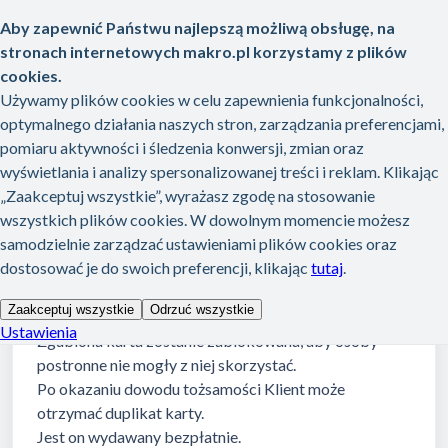
Przejdź do głównej treści
Strona główna
Baza wiedzy
Moja karta MAKRO
Moja karta MAKRO
...
Zgubiłem kartę. Jak mogę zdobyć nową?
Zgubiłem kartę. Jak mogę zdobyć
nową?
Zgubienie karty należy zgłosić w Dziale Obsługi
Klienta, w hali, w której dokonywana była rejestracja.
Zgubiona karta zostanie zablokowana, aby osoby
postronne nie mogły z niej skorzystać.
Po okazaniu dowodu tożsamości Klient może
otrzymać duplikat karty.
Jest on wydawany bezpłatnie.