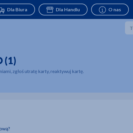
 (1)
ami, zgłoś utratę karty, reaktywuj kartę.
nową?