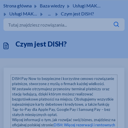
Przejdź do głównej treści
Strona główna
Baza wiedzy
Usługi MAKRO
Usługi MAKRO
...
Czym jest DISH?
Czym jest DISH?
DISH Pay Now to bezpieczne i korzystne cenowo rozwiązanie
płatnicze, stworzone z myślą o firmach każdej wielkości.
W zestawie otrzymujesz przenośny terminal płatniczy oraz
stację ładującą, dzięki którym możesz realizować
bezgotówkowe płatności na miejscu. Obsługujemy wszystkie
najważniejsze karty debetowe i kredytowe, a także funkcję
Tap-to-Pay dla Apple Pay, Google Pay i Samsung Pay – bez
stałych miesięcznych opłat.
Więcej informacji o tym, jak rozwijać swój biznes, znajdziesz na
oficjalnej polskiej stronie:
DISH: Więcej rezerwacji i rentownych